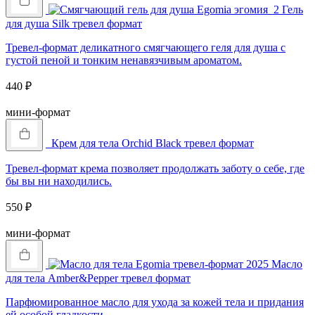
Гель
для душа Silk тревел формат
Тревел-формат деликатного смягчающего геля для душа с
густой пеной и тонким ненавязчивым ароматом.
440
₽
Купить
мини-формат
Крем для тела Orchid Black тревел формат
Тревел-формат крема позволяет продолжать заботу о себе, где
бы вы ни находились.
550
₽
Купить
мини-формат
Масло
для тела Amber&Pepper тревел формат
Парфюмированное масло для ухода за кожей тела и придания
ей особой гладкости.