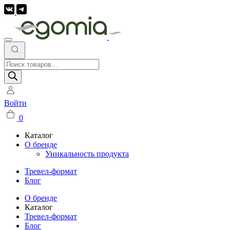
Поиск
товаров
Войти
0
Каталог
О бренде
Уникальность продукта
Тревел-формат
Блог
О бренде
Каталог
Тревел-формат
Блог