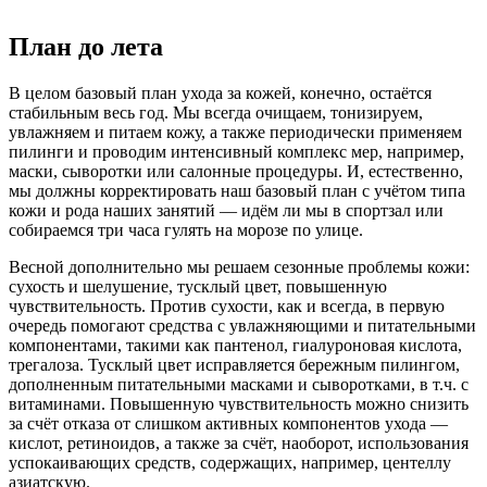
План до лета
В целом базовый план ухода за кожей, конечно, остаётся
стабильным весь год. Мы всегда очищаем, тонизируем,
увлажняем и питаем кожу, а также периодически применяем
пилинги и проводим интенсивный комплекс мер, например,
маски, сыворотки или салонные процедуры. И, естественно,
мы должны корректировать наш базовый план с учётом типа
кожи и рода наших занятий — идём ли мы в спортзал или
собираемся три часа гулять на морозе по улице.
Весной дополнительно мы решаем сезонные проблемы кожи:
сухость и шелушение, тусклый цвет, повышенную
чувствительность. Против сухости, как и всегда, в первую
очередь помогают средства с увлажняющими и питательными
компонентами, такими как пантенол, гиалуроновая кислота,
трегалоза. Тусклый цвет исправляется бережным пилингом,
дополненным питательными масками и сыворотками, в т.ч. с
витаминами. Повышенную чувствительность можно снизить
за счёт отказа от слишком активных компонентов ухода —
кислот, ретиноидов, а также за счёт, наоборот, использования
успокаивающих средств, содержащих, например, центеллу
азиатскую.