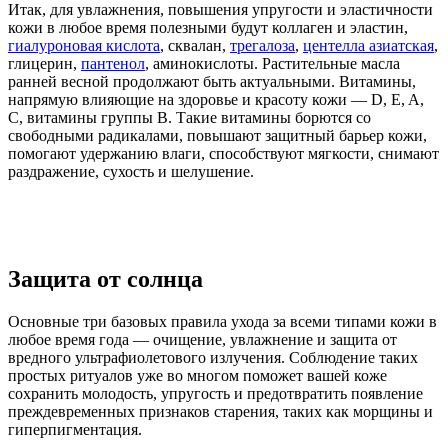
Итак, для увлажнения, повышения упругости и эластичности
кожи в любое время полезными будут коллаген и эластин,
гиалуроновая кислота
, сквалан,
трегалоза
,
центелла азиатская
,
глицерин,
пантенол
, аминокислоты. Растительные масла
ранней весной продолжают быть актуальными. Витамины,
напрямую влияющие на здоровье и красоту кожи — D, E, A,
C, витамины группы B. Такие витамины борются со
свободными радикалами, повышают защитный барьер кожи,
помогают удержанию влаги, способствуют мягкости, снимают
раздражение, сухость и шелушение.
Защита от солнца
Основные три базовых правила ухода за всеми типами кожи в
любое время года — очищение, увлажнение и защита от
вредного ультрафиолетового излучения. Соблюдение таких
простых ритуалов уже во многом поможет вашей коже
сохранить молодость, упругость и предотвратить появление
преждевременных признаков старения, таких как морщины и
гиперпигментация.