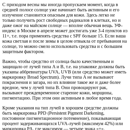
С приходом весны мы иногда пропускаем момент, когда в
средней полосе солнце уже начинает быть активным и его
излучение становится опасным для кожи. Здесь легко не
только получить рост свободных радикалов в клетках, но и
даже ожог на майском солнце — вполне обычная вещь. УФ-
индекс в Москве в апреле может достигать уже 3-4 пунктов из
11+, т.е. пора применять средства с SPF больше 15. Если ваша
кожа светлая и после зимы в целом отвыкла от пребывания на
солнце, то можно смело использовать средства и с б
о
льшим
защитным фактором.
Важно, чтобы средство от солнца было качественным и
защищало от лучей типа A и B, т.е. на упаковке должны быть
указаны аббревиатуры UVA, UVB (или средство может иметь
маркировку Broad Spectrum). Лучи типа A не вызывают
покраснения и загара, но их влияние такое же и даже более
вредное, чем у лучей типа B. Они провоцируют рак,
вызывают преждевременное старение кожи, морщины,
пигментацию. При этом они активным в любое время года.
Кроме указания на тип лучей в хорошем средстве должны
быть маркировка PPD (Persistent Pigment Darkening,
постоянное пигментационное потемнение), показывающая
процент задерживающихся UVA-лучей (максимум 42%) или
маркировка PA, где максимум — четыре знака «+».